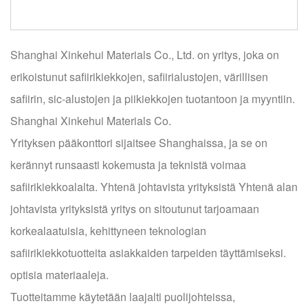
Shanghai Xinkehui Materials Co., Ltd. on yritys, joka on
erikoistunut safiirikiekkojen, safiirialustojen, värillisen
safiirin, sic-alustojen ja piikiekkojen tuotantoon ja myyntiin.
Shanghai Xinkehui Materials Co.
Yrityksen pääkonttori sijaitsee Shanghaissa, ja se on
kerännyt runsaasti kokemusta ja teknistä voimaa
safiirikiekkoalalta. Yhtenä johtavista yrityksistä Yhtenä alan
johtavista yrityksistä yritys on sitoutunut tarjoamaan
korkealaatuisia, kehittyneen teknologian
safiirikiekkotuotteita asiakkaiden tarpeiden täyttämiseksi.
optisia materiaaleja.
Tuotteitamme käytetään laajalti puolijohteissa,