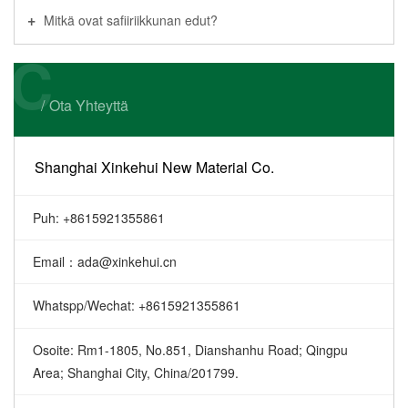
Polish
Mitkä ovat safiiriikkunan edut?
Czech
C
Hungarian
Swedish
Ota Yhteyttä
Thai
Arabic
Shanghai Xinkehui New Material Co.
Chinese
Puh: +8615921355861
Email：ada@xinkehui.cn
Whatspp/Wechat: +8615921355861
Osoite: Rm1-1805, No.851, Dianshanhu Road; Qingpu
Area; Shanghai City, China/201799.