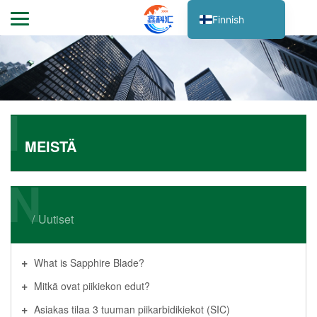
Finnish
English
Japanese
Korean
I
German
French
MEISTÄ
Italian
N
Dutch
Spanish
Uutiset
Portuguese
Russian
What is Sapphire Blade?
Turkish
Mitkä ovat piikiekon edut?
Vietnamese
Asiakas tilaa 3 tuuman piikarbidikiekot (SIC)