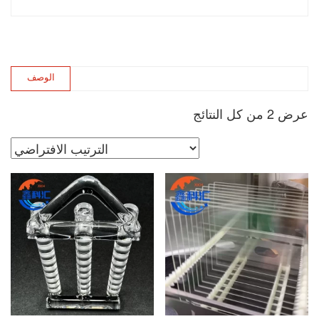
الوصف
عرض ⁦2⁩ من كل النتائج