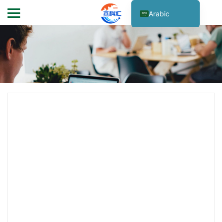
Arabic
English
Japanese
Korean
German
French
Italian
Dutch
Spanish
Portuguese
Russian
Turkish
Vietnamese